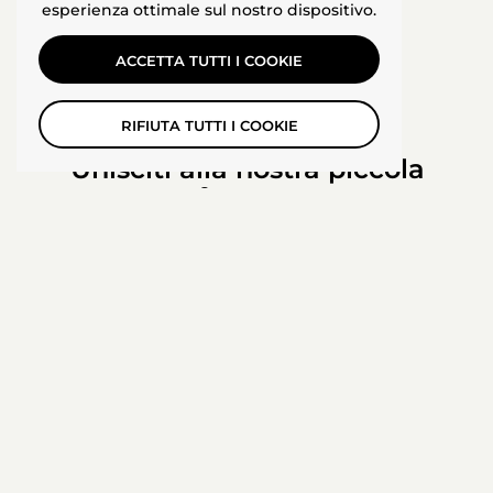
esperienza ottimale sul nostro dispositivo.
ACCETTA TUTTI I COOKIE
RIFIUTA TUTTI I COOKIE
Unisciti alla nostra piccola
fortuna
INVIA
Be the first to know about new collections and exclusive
offers.