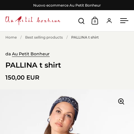
Passa ai contenuti
Nuovo ecommerce Au Petit Bonheur
0
Apri ricerca
Apri carrello
Accedi
Apr
Home
/
Best selling products
/
PALLINA t shirt
da
Au Petit Bonheur
PALLINA t shirt
150,00 EUR