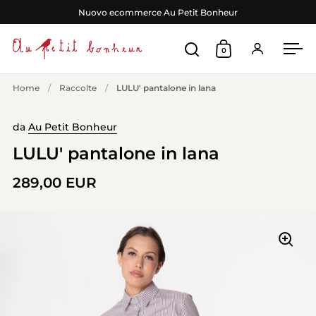
Passa ai contenuti
Nuovo ecommerce Au Petit Bonheur
0
Apri ricerca
Apri carrello
Accedi
Apr
Home
/
Raccolte
/
LULU' pantalone in lana
da
Au Petit Bonheur
LULU' pantalone in lana
289,00 EUR