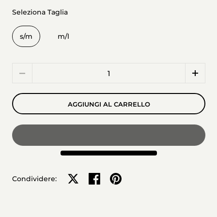
Seleziona Taglia
s/m
m/l
Quantità
AGGIUNGI AL CARRELLO
Condividi su X
Condividi su Facebook
Condividi su Pinterest
Condividere: