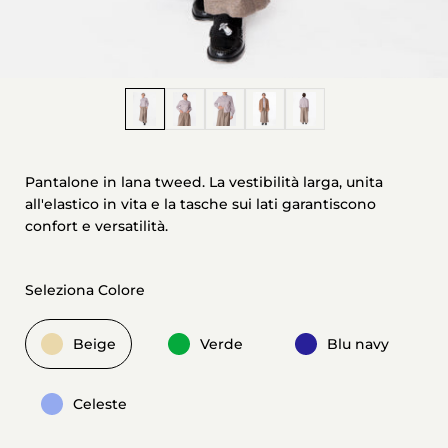
Mostra diapositiva 1
Mostra diapositiva 2
Mostra diapositiva 3
Mostra diapositiva 4
Mostra diapositiva 5
Pantalone in lana tweed. La vestibilità larga, unita
all'elastico in vita e la tasche sui lati garantiscono
confort e versatilità.
Seleziona Colore
Beige
Verde
Blu navy
Celeste